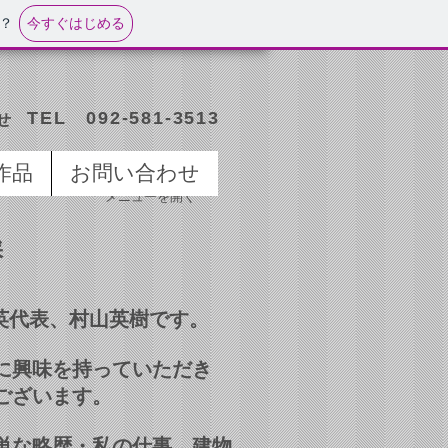
今すぐはじめる
？
TEL 092-581-3513
せ
作品
お問い合わせ
メニューを開く
挨
間英代表、村山英樹です。
に興味を持っていただき
ございます。
単な略歴・私の仕事、建物