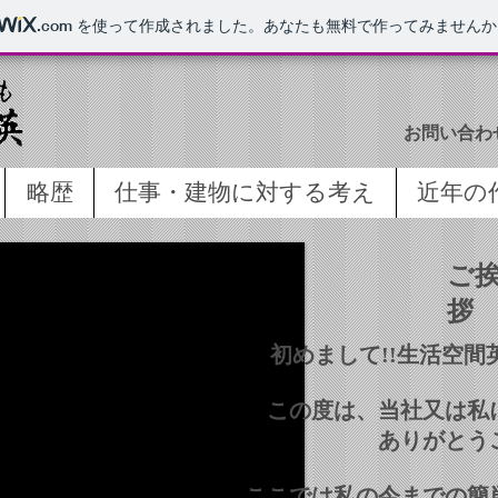
.com
を使って作成されました。あなたも無料で作ってみませんか
お問い合わ
略歴
仕事・建物に対する考え
近年の
ご
拶
初めまして!!生活空
この度は、当社又は私
ありがとう
ここでは私の今までの簡